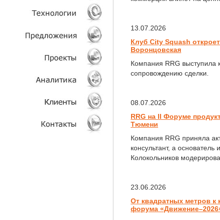
УСЛУГИ
13.07.2026
Клуб City Squash откроет
ТЕХНОЛОГИИ
Воронцовская
Компания RRG выступила к
ОБЪЕКТЫ
сопровождению сделки.
ПРОЕКТЫ
08.07.2026
АНАЛИТИКА
RRG на II Форуме проду
Тюмени
КЛИЕНТЫ
Компания RRG приняла акт
консультант, а основател
КОНТАКТЫ
Колокольников модерирова
23.06.2026
От квадратных метров к
форума «Движение–2026