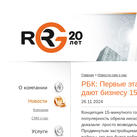
Главная
»
Новости сми о нас
РБК: Первые эт
дают бизнесу 1
26.11.2024
О КОМПАНИИ
Компании
Концепция 15-минутного го
популярность обрела неско
СМИ о нас
НОВОСТИ
доказали: просто возводит
Продвинутым застройщика
районы, где все будет поб