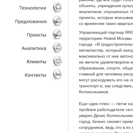
объекты, учреждения куль
аналитиков, опрошенных «
УСЛУГИ
проекты, которые вписываю
со временем таких квартал
ТЕХНОЛОГИИ
Управляющий партнер RRG 
территорию Новой Москвы 
ОБЪЕКТЫ
города. «В градостроител
мегакластер, который нахо
ПРОЕКТЫ
максимально от нее автоно
ее жители удовлетворяли м
АНАЛИТИКА
образовании, спорте, обще
главный для человека ресу
КЛИЕНТЫ
могут расходовать его на 
транспорт и, как следстви
Колокольников.
КОНТАКТЫ
Еще один плюс — легче най
проблем работодателя сег
уверен Денис Колокольнико
город, бизнес сможет прив
сотрудников, ведь это в их