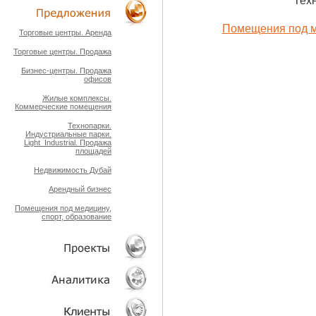
Техн
ТЕХНОЛОГИИ
Помещения под ме
Торговые центры. Аренда
Торговые центры. Продажа
ОБЪЕКТЫ
Бизнес-центры. Продажа
офисов
Жилые комплексы.
Коммерческие помещения
Технопарки.
Индустриальные парки.
Light_Industrial. Продажа
площадей
Недвижимость Дубай
Арендный бизнес
Помещения под медицину,
спорт, образование
ПРОЕКТЫ