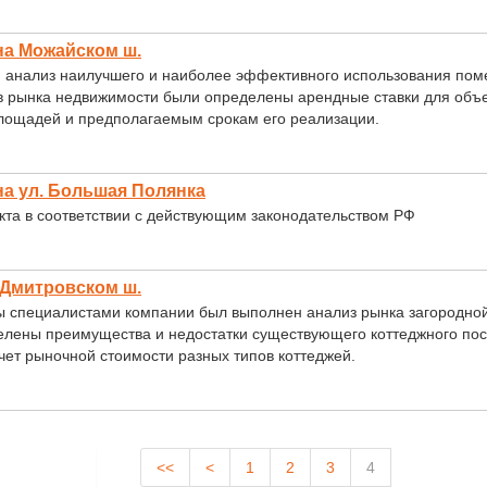
на Можайском ш.
н анализ наилучшего и наиболее эффективного использования пом
в рынка недвижимости были определены арендные ставки для объ
площадей и предполагаемым срокам его реализации.
а ул. Большая Полянка
та в соответствии с действующим законодательством РФ
 Дмитровском ш.
ы специалистами компании был выполнен анализ рынка загородно
елены преимущества и недостатки существующего коттеджного пос
ет рыночной стоимости разных типов коттеджей.
<<
<
1
2
3
4