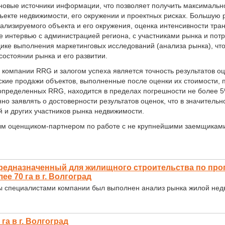
овые источники информации, что позволяет получить максимальн
ъекте недвижимости, его окружении и проектных рисках. Большую 
ализируемого объекта и его окружения, оценка интенсивности тр
ые интервью с администрацией региона, с участниками рынка и по
ике выполнения маркетинговых исследований (анализа рынка), чт
состоянии рынка и его развитии.
компании RRG и залогом успеха является точность результатов оц
ские продажи объектов, выполненные после оценки их стоимости, 
определенных RRG, находится в пределах погрешности не более 5
но заявлять о достоверности результатов оценок, что в значительн
й и других участников рынка недвижимости.
м оценщиком-партнером по работе с не крупнейшими заемщиками
предназначенный для жилищного строительства по про
е 70 га в г. Волгоград
ы специалистами компании был выполнен анализ рынка жилой недв
га в г. Волгоград